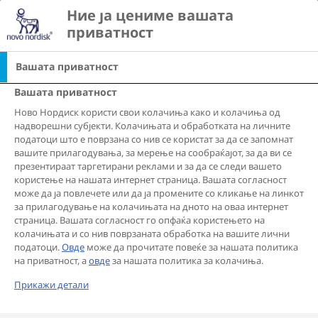
Go to the page content
Ние ја цениме вашата 
search
Ope
view list of countri
приватност
Вашата приватност
Перспективи за
Вашата приватност
Ново Нордиск користи свои колачиња како и колачиња од
дебелината
надворешни субјекти. Колачињата и обработката на личните
податоци што е поврзана со нив се користат за да се запомнат
вашите прилагодувања, за мерење на сообраќајот, за да ви се
презентираат таргетирани реклами и за да се следи вашето
СИТЕ
ОПШТЕСТВО
ГРИЖА ЗА СЕБЕ
користење на нашата интернет страница. Вашата согласност
може да ја повлечете или да ја промените со кликање на линкот
ЗДРАВЈЕТО НА ЛУЃЕТО
за прилагодување на колачињата на дното на оваа интернет
страница. Вашата согласност го опфаќа користењето на
СТИГМА ВРЗАНА СО ДЕБЕЛИНАТА
COVID-19
колачињата и со нив поврзаната обработка на вашите лични
податоци.
Овде
може да прочитате повеќе за нашата политика
ЗАСТАПУВАЊЕ
СЕМЕЈСТВО И ПРИЈАТЕЛИ
на приватност, а
овде
за нашата политика за колачиња.
Прикажи детали
МЕНТАЛНО ЗДРАВЈЕ
ЖИВОТ СО ДЕБЕЛИНА