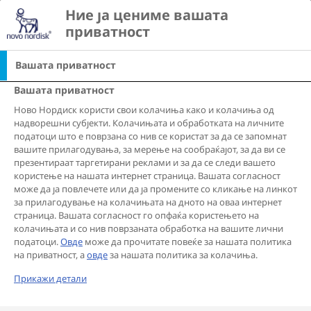
Go to the page content
Ние ја цениме вашата 
search
Ope
view list of countri
приватност
Вашата приватност
Науката позади тежината
Вашата приватност
Ново Нордиск користи свои колачиња како и колачиња од
надворешни субјекти. Колачињата и обработката на личните
податоци што е поврзана со нив се користат за да се запомнат
СИТЕ
ГЕНЕТИКА
ХОРМОНИ
СРЕДИНА
вашите прилагодувања, за мерење на сообраќајот, за да ви се
презентираат таргетирани реклами и за да се следи вашето
БИОЛОГИЈА
СТРЕС
СОН
користење на нашата интернет страница. Вашата согласност
може да ја повлечете или да ја промените со кликање на линкот
за прилагодување на колачињата на дното на оваа интернет
РЕГУЛАЦИЈА НА АПЕТИТОТ
ЕМОЦИОНАЛНО ЈАДЕЊЕ
страница. Вашата согласност го опфаќа користењето на
колачињата и со нив поврзаната обработка на вашите лични
МИСЛЕЊЕ ОД ЕКСПЕРТ
ПСИХОЛОГИЈА
податоци.
Овде
може да прочитате повеќе за нашата политика
на приватност, а
овде
за нашата политика за колачиња.
ПСИХОЛОГИЈА
ДЕБЕЛИНА
Прикажи детали
ДЕБЕЛИНА
РЕГУЛАЦИЈА НА АПЕТИТОТ