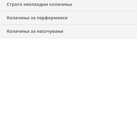
МИСЛЕЊЕ ОД ЕКСПЕРТ
Строго неопходни колачиња
Дебелина: Болест со многу причини
којашто може да се контролира
Колачиња за перформанси
Колачиња за насочување
ГЕНЕТИКА
СРЕДИНА
ДЕБЕЛИНА
Величината на вашите фармерки?
Таа се крие во вашите гени
ДЕБЕЛИНА
БИОЛОГИЈА
МИСЛЕЊЕ ОД
ЕКСПЕРТ
Голема дебата: Дали е дебелината
навистина болест?
ДЕБЕЛИНА
ПСИХОЛОГИЈА
ЕМОЦИОНАЛНО
ЈАДЕЊЕ
Чувствата имаат важна улога во
справувањето со телесната тежина