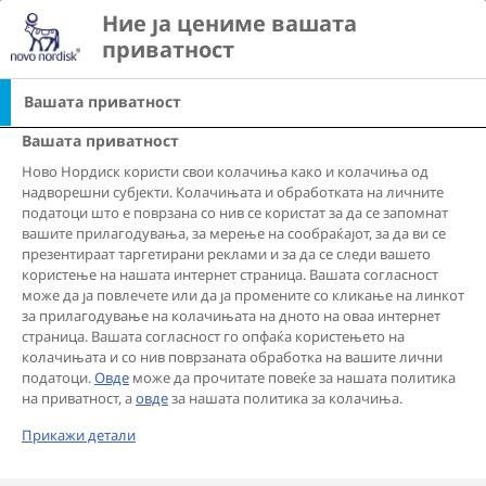
Go to the page content
Ние ја цениме вашата 
search
Ope
view list of countri
приватност
Вашата приватност
Поддршка и алатки
Вашата приватност
Ново Нордиск користи свои колачиња како и колачиња од
надворешни субјекти. Колачињата и обработката на личните
податоци што е поврзана со нив се користат за да се запомнат
СИТЕ
АЛАТКИ
ТРЕТМАНИ
вашите прилагодувања, за мерење на сообраќајот, за да ви се
презентираат таргетирани реклами и за да се следи вашето
СОВЕТ ОД ЕКСПЕРТ
ПАНДЕМИЈА
користење на нашата интернет страница. Вашата согласност
може да ја повлечете или да ја промените со кликање на линкот
за прилагодување на колачињата на дното на оваа интернет
САМОСТОЈНА ПРОЦЕНА
МЕДИЦИНСКА ПОДДРШКА
страница. Вашата согласност го опфаќа користењето на
колачињата и со нив поврзаната обработка на вашите лични
НАЧИН НА ЖИВОТ
СОВЕТИ
податоци.
Овде
може да прочитате повеќе за нашата политика
на приватност, а
овде
за нашата политика за колачиња.
ГРИЖА ЗА ДЕБЕЛИНАТА
Прикажи детали
ТРЕТМАНИ
ГРИЖА ЗА ДЕБЕЛИНАТА