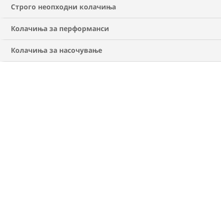
МЕДИЦИНСКА ПОДДРШКА
Строго неопходни колачиња
Ајде да разговараме: 13 прашања
за дебелината што може да му ги
Колачиња за перформанси
поставите на вашиот лекар
Колачиња за насочување
СОВЕТИ
ГРИЖА ЗА ДЕБЕЛИНАТА
МЕДИЦИНСКА ПОДДРШКА
Колку тежина треба да намалам за
да забележам здравствени
придобивки?
СОВЕТ ОД ЕКСПЕРТ
ГРИЖА ЗА ДЕБЕЛИНАТА
МЕДИЦИНСКА ПОДДРШКА
Соработувајте со вашиот лекар и
направете план