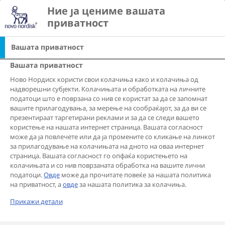
Go to the page content
Ние ја цениме вашата 
search
Ope
view list of countri
приватност
Вашата приватност
Политика за колачиња
1 Што се колачиња?
Вашата приватност
Ново Нордиск користи свои колачиња како и колачиња од
Колачињата („cookies“) се текстуални датотеки што
надворешни субјекти. Колачињата и обработката на личните
преку серверот на некоја веб-страница се
податоци што е поврзана со нив се користат за да се запомнат
поставуваат на вашиот компјутер или мобилен
вашите прилагодувања, за мерење на сообраќајот, за да ви се
презентираат таргетирани реклами и за да се следи вашето
уред при посета на таа веб-страница. Колачињата
користење на нашата интернет страница. Вашата согласност
содржат единствен код што му овозможува на
може да ја повлечете или да ја промените со кликање на линкот
Ново Нордиск да го препознае вашиот интернет
за прилагодување на колачињата на дното на оваа интернет
страница. Вашата согласност го опфаќа користењето на
пребарувач за време на посетата на нашата веб-
колачињата и со нив поврзаната обработка на вашите лични
страница (наречени „привремени“ или „сесиски“
податоци.
Овде
може да прочитате повеќе за нашата политика
колачиња) или подоцна, при повторно отворање
на приватност, а
овде
за нашата политика за колачиња.
на веб-страницата (наречени „постојани“ или
Прикажи детали
„трајни“ колачиња). Секое колаче е единствено
само за вашиот интернет пребарувач. Колачињата