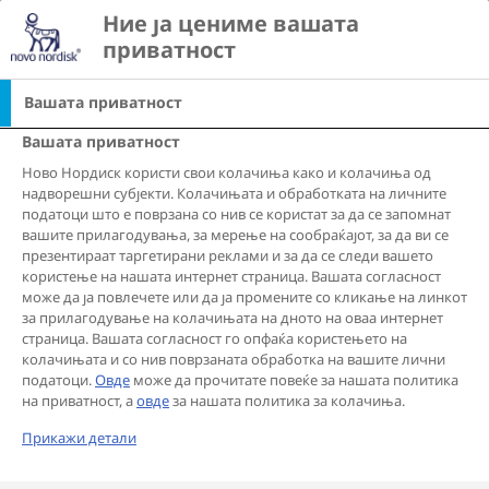
Go to the page content
Ние ја цениме вашата 
search
Ope
view list of countri
приватност
Вашата приватност
СОВЕТИ
СОВЕТ ОД ЕКСПЕРТ
|
Последиците од диета:
Вашата приватност
Зголемена телесна
Ново Нордиск користи свои колачиња како и колачиња од
надворешни субјекти. Колачињата и обработката на личните
тежина, намалена
податоци што е поврзана со нив се користат за да се запомнат
самодоверба
вашите прилагодувања, за мерење на сообраќајот, за да ви се
презентираат таргетирани реклами и за да се следи вашето
користење на нашата интернет страница. Вашата согласност
може да ја повлечете или да ја промените со кликање на линкот
за прилагодување на колачињата на дното на оваа интернет
страница. Вашата согласност го опфаќа користењето на
„Чудотворна диета...“, „Намалете ги вишокот
колачињата и со нив поврзаната обработка на вашите лични
килограми додека јадете што и да посакате...“,
податоци.
Овде
може да прочитате повеќе за нашата политика
„Гледајте како се топат вишокот килограми“. Каде и
на приватност, а
овде
за нашата политика за колачиња.
да одиме, нè бомбардираат со информации за
Прикажи детали
едноставни начини за слабеење. Не сфаќајте ме
погрешно, диетите даваат резултати, но