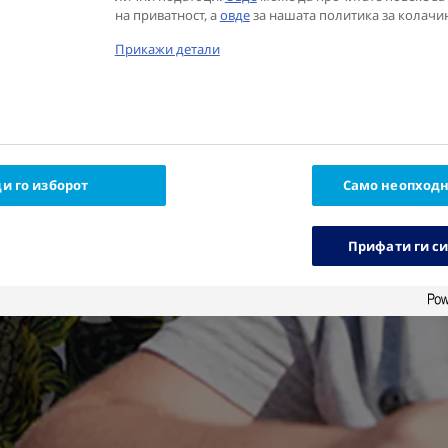
на приватност, а
овде
за нашата политика за колачи
Прикажи детали
и го изборот
Само неопход
Прифати ги с