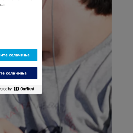
ња.
ните колачиња
ите колачиња