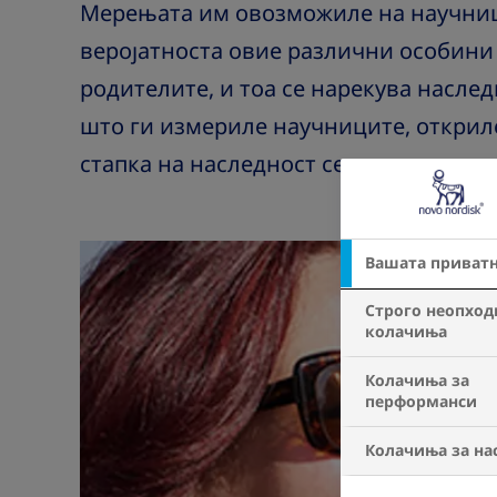
Мерењата им овозможиле на научници
веројатноста овие различни особини 
родителите, и тоа се нарекува насле
што ги измериле научниците, откриле
стапка на наследност се телесната т
Вашата приват
Строго неопход
колачиња
Колачиња за
перформанси
Колачиња за на