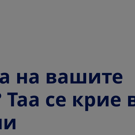
а на вашите
Таа се крие 
ни