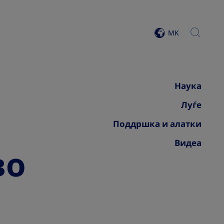
search
MK
view list of countries
Наука
Луѓе
Поддршка и алатки
Видеа
во