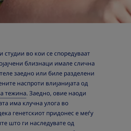
 студии во кои се споредуваат
нојајчени близнаци имале слична
стеле заедно или биле разделени
гените наспроти влијанијата од
та тежина
. Заедно, овие наоди
ата има клучна улога во
дека генетскиот придонес е меѓу
ите што ги наследувате од