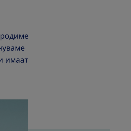
е родиме
инуваме
ои имаат