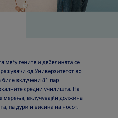
та меѓу гените и дебелината се
тражувачи од Универзитетот во
а биле вклучени 81 пар
локалните средни училишта. На
е мерења, вклучувајќи должина
а, па дури и висина на носот.