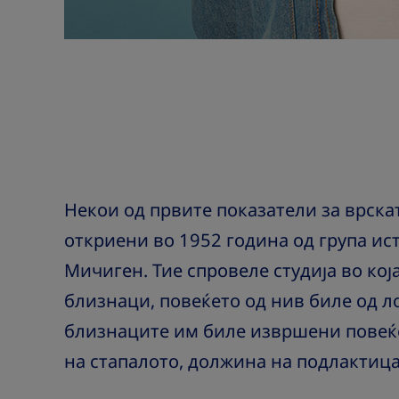
Некои од првите показатели за врска
откриени во 1952 година од група ис
Мичиген. Тие спровеле студија во кој
близнаци, повеќето од нив биле од 
близнаците им биле извршени повеќ
на стапалото, должина на подлактицат