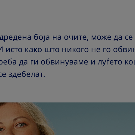
одредена боја на очите, може да с
И исто како што никого не го обв
треба да ги обвинуваме и луѓето к
се здебелат.