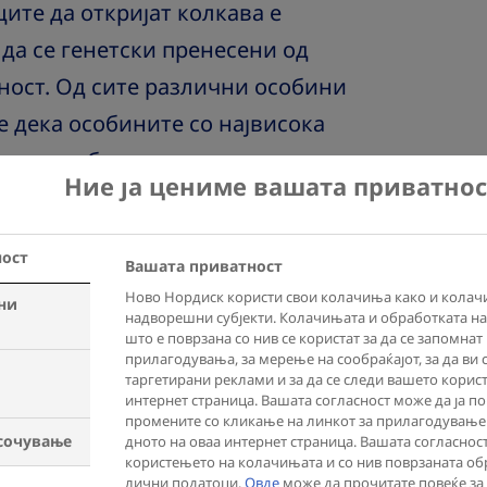
те да откријат колкава е
да се генетски пренесени од
дност. Од сите различни особини
 дека особините со највисока
ежина и обемот на половината.
Ние ја цениме вашата приватнос
ност
Вашата приватност
Ново Нордиск користи свои колачиња како и колач
ни
надворешни субјекти. Колачињата и обработката н
што е поврзана со нив се користат за да се запомна
прилагодувања, за мерење на сообраќајот, за да ви 
таргетирани реклами и за да се следи вашето корис
интернет страница. Вашата согласност може да ја по
промените со кликање на линкот за прилагодување
сочување
дното на оваа интернет страница. Вашата согласнос
користењето на колачињата и со нив поврзаната об
лични податоци.
Овде
може да прочитате повеќе за