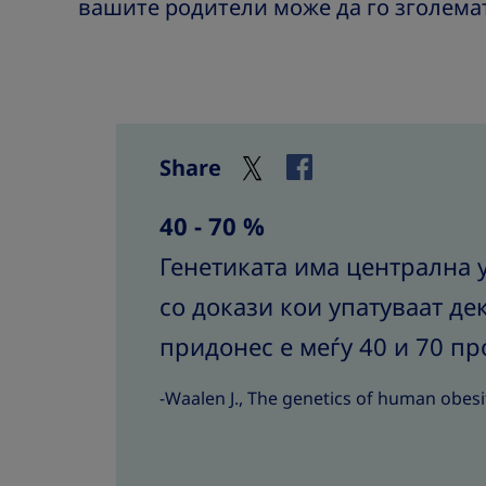
вашите родители може да го зголемат
Share
40 - 70 %
Генетиката има централна 
со докази кои упатуваат де
придонес е меѓу 40 и 70 пр
-Waalen J., The genetics of human obesi