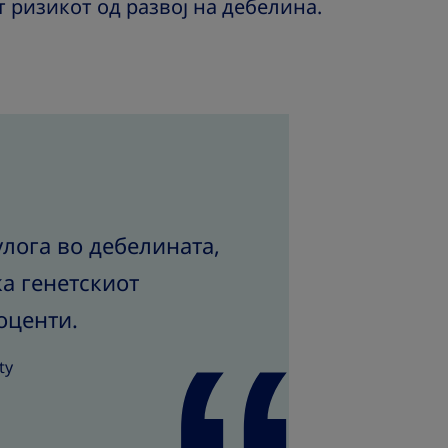
 ризикот од развој на дебелина.
улога во дебелината,
ка генетскиот
оценти.
ty