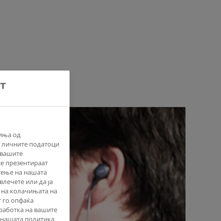
т
иња од
а личните податоци
т вашите
се презентираат
тење на нашата
влечете или да ја
 на колачињата на
т го опфаќа
работка на вашите
 нашата политика