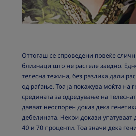
Оттогаш се спроведени повеќе слични
близнаци што не растеле заедно. Ед
телесна тежина, без разлика дали ра
од раѓање. Тоа ја покажува моќта на 
средината за одредување на
телесна
даваат неоспорен доказ дека генетик
дебелината. Некои докази упатуваат 
40 и 70 проценти. Тоа значи дека ген