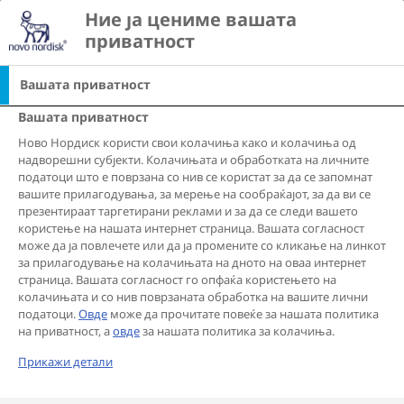
Go to the page content
Ние ја цениме вашата 
search
Ope
view list of countri
приватност
Вашата приватност
ТРЕТМАНИ
СОВЕТ ОД ЕКСПЕРТ
ГРИЖА ЗА ДЕБЕЛИНАТА
|
Научно докажани опции за
Вашата приватност
регулирање на телесната
Ново Нордиск користи свои колачиња како и колачиња од
надворешни субјекти. Колачињата и обработката на личните
тежина
податоци што е поврзана со нив се користат за да се запомнат
вашите прилагодувања, за мерење на сообраќајот, за да ви се
презентираат таргетирани реклами и за да се следи вашето
користење на нашата интернет страница. Вашата согласност
може да ја повлечете или да ја промените со кликање на линкот
Без разлика дали станува збор за бихеjвиорална
за прилагодување на колачињата на дното на оваа интернет
терапија, лекови против дебелина или
страница. Вашата согласност го опфаќа користењето на
колачињата и со нив поврзаната обработка на вашите лични
баријатрична хирургија, постојат повеќе различни
податоци.
Овде
може да прочитате повеќе за нашата политика
начини за третман на дебелината. Здравствен
на приватност, а
овде
за нашата политика за колачиња.
работник кој е едуциран за дебелината може да ви
Прикажи детали
помогне да подготвите план за справување со
телесната тежина што ќе биде соодветен за вас,