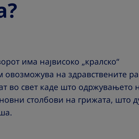
а?
ворот има највисоко „кралско“
м овозможува на здравствените р
еат во свет каде што одржувањето 
сновни столбови на грижата, што 
ша.