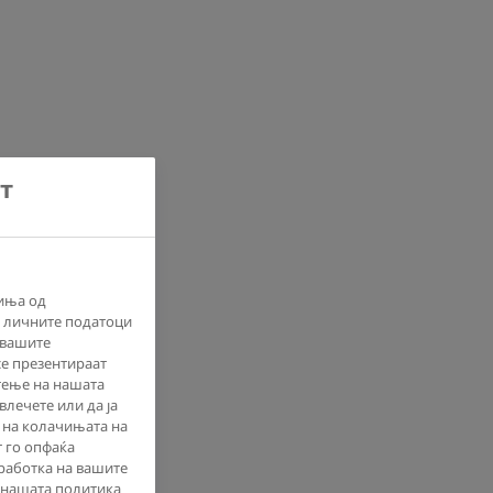
т
иња од
а личните податоци
т вашите
се презентираат
тење на нашата
влечете или да ја
 на колачињата на
т го опфаќа
работка на вашите
 нашата политика