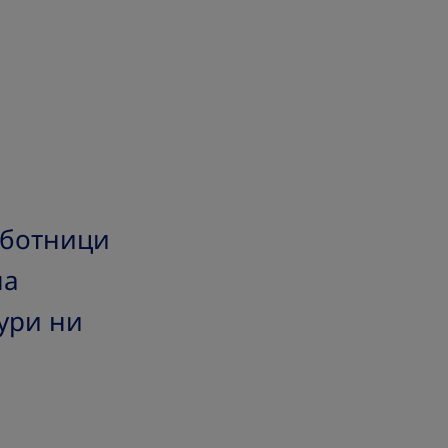
аботници
на
дури ни