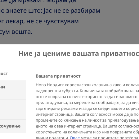
ше „ја мразам“. Морам да
о знаете што: Јас не се разбирам
уг лекар, не се чувствувам
 сум вешта.
век кој зборува очи в очи . Им
Ние ја цениме вашата приватнос
и пред дигиталните и верувам
 живо“ меѓу луѓето, без разлика
ност
Вашата приватност
зговор или за решавање
Ново Нордиск користи свои колачиња како и колач
ни
надворешни субјекти. Колачињата и обработката н
што е поврзана со нив се користат за да се запомна
прилагодувања, за мерење на сообраќајот, за да ви 
за да научам да ги читам
таргетирани реклами и за да се следи вашето корис
интернет страница. Вашата согласност може да ја по
ки кај луѓето. Сметам дека
промените со кликање на линкот за прилагодување
сочување
дното на оваа интернет страница. Вашата согласнос
л од физичката посета.
користењето на колачињата и со нив поврзаната об
лични податоци.
Овде
може да прочитате повеќе за