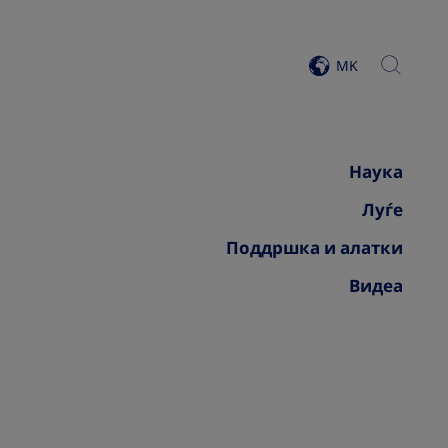
search
MK
view list of countries
Наука
Луѓе
Поддршка и алатки
Видеа