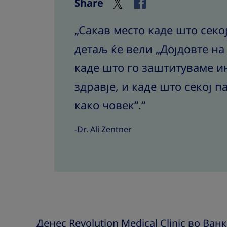
Share
„Сакав место каде што сек
детаљ ќе вели „Дојдовте на
каде што го заштитуваме 
здравје, и каде што секој п
како човек“.“
-Dr. Ali Zentner
Денес Revolution Medical Clinic во Ван