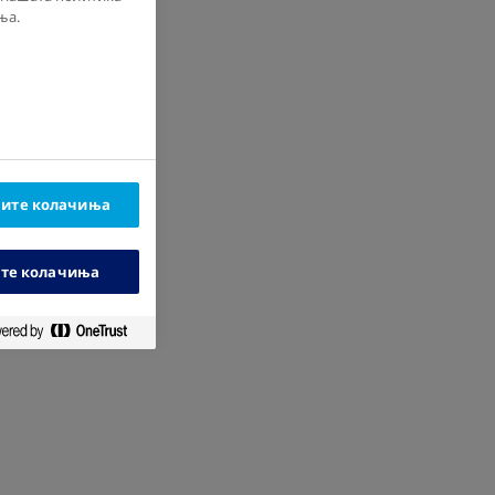
ња.
ните колачиња
ите колачиња