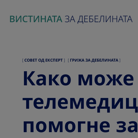
content
Go to the page content
cannot
СОВЕТ ОД ЕКСПЕРТ
ГРИЖА ЗА ДЕБЕЛИНАТА
|
be
Како може
navigated
when
телемeдиц
search
is
помогне за
expanded