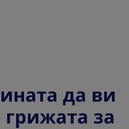
ината да ви
 грижата за