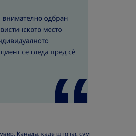
ој внимателно одбран
 вистинското место
индивидуалното
ациент се гледа пред сè
кувер, Канада, каде што јас сум